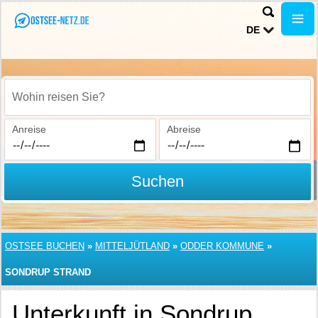
DE
Wohin reisen Sie?
Anreise
Abreise
Suchen
OSTSEE BUCHEN
»
MITTELJÜTLAND
»
ODDER KOMMUNE
»
SONDRUP STRAND
Unterkunft in Sondrup