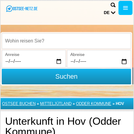
DE
Wohin reisen Sie?
Anreise
Abreise
Suchen
OSTSEE BUCHEN
»
MITTELJÜTLAND
»
ODDER KOMMUNE
»
HOV
Unterkunft in Hov (Odder
Kommune)