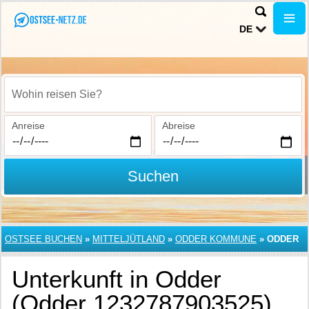
DE
Wohin reisen Sie?
Anreise
Abreise
Suchen
OSTSEE BUCHEN
»
MITTELJÜTLAND
»
ODDER KOMMUNE
»
ODDER
Unterkunft in Odder
(Odder 1232787903525)