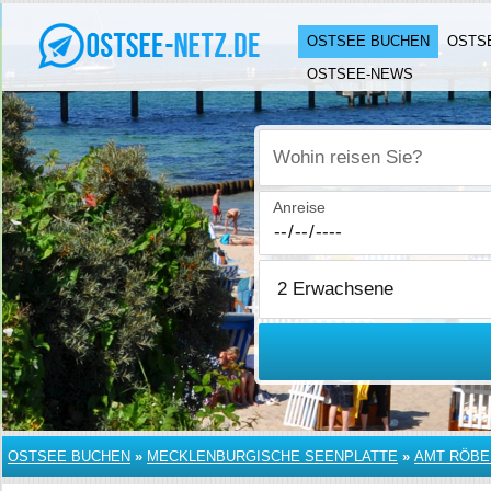
OSTSEE BUCHEN
OSTS
OSTSEE-NEWS
Wohin reisen Sie?
Anreise
OSTSEE BUCHEN
»
MECKLENBURGISCHE SEENPLATTE
»
AMT RÖBE