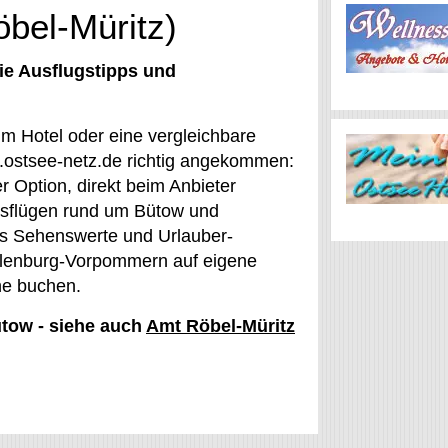
öbel-Müritz)
ie Ausflugstipps und
im Hotel oder eine vergleichbare
w.ostsee-netz.de richtig angekommen:
r Option, direkt beim Anbieter
Ausflügen rund um Bütow und
les Sehenswerte und Urlauber-
klenburg-Vorpommern auf eigene
ne buchen.
ütow - siehe auch
Amt Röbel-Müritz