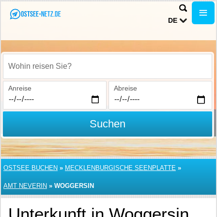
DE
Wohin reisen Sie?
Anreise
Abreise
Suchen
OSTSEE BUCHEN
»
MECKLENBURGISCHE SEENPLATTE
»
AMT NEVERIN
»
WOGGERSIN
Unterkunft in Woggersin