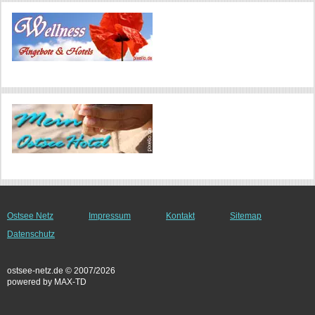
Ostsee Netz
Impressum
Kontakt
Sitemap
Datenschutz
ostsee-netz.de © 2007/2026
powered by MAX-TD