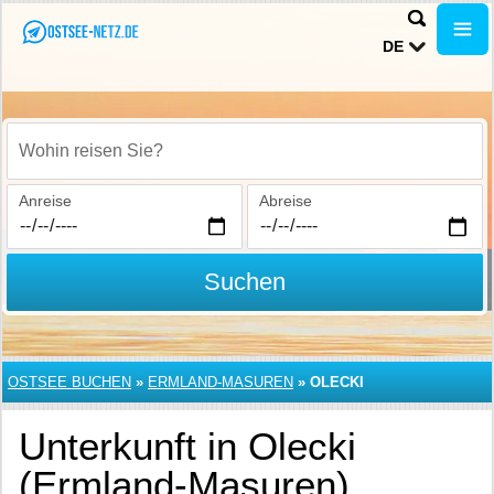
DE
Wohin reisen Sie?
Anreise
Abreise
Suchen
OSTSEE BUCHEN
»
ERMLAND-MASUREN
»
OLECKI
Unterkunft in Olecki
(Ermland-Masuren)