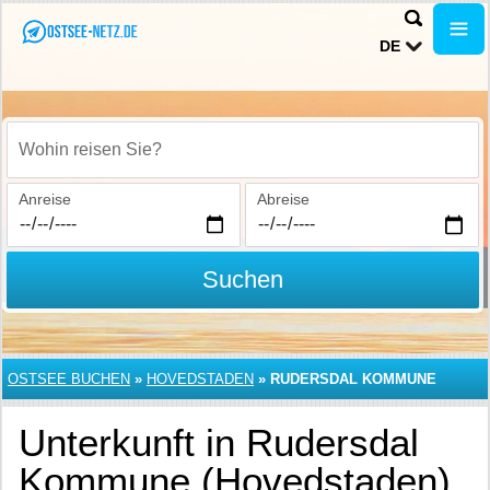
DE
Wohin reisen Sie?
Anreise
Abreise
Suchen
OSTSEE BUCHEN
»
HOVEDSTADEN
»
RUDERSDAL KOMMUNE
Unterkunft in Rudersdal
Kommune (Hovedstaden)