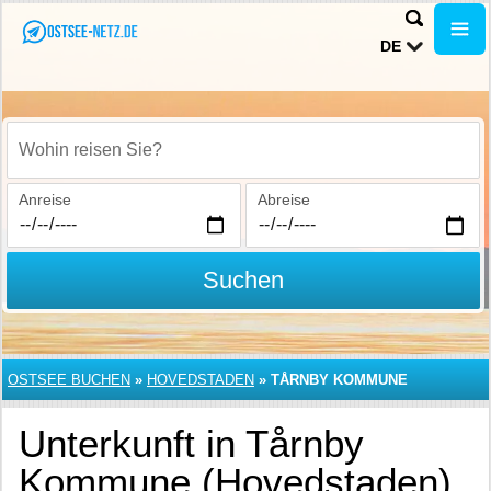
DE
Wohin reisen Sie?
Anreise
Abreise
Suchen
OSTSEE BUCHEN
»
HOVEDSTADEN
»
TÅRNBY KOMMUNE
Unterkunft in Tårnby
Kommune (Hovedstaden)