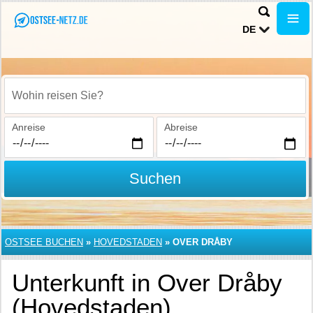
DE
Wohin reisen Sie?
Anreise
Abreise
Suchen
OSTSEE BUCHEN
»
HOVEDSTADEN
»
OVER DRÅBY
Unterkunft in Over Dråby
(Hovedstaden)