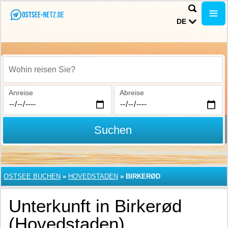
DE
Wohin reisen Sie?
Anreise
Abreise
Suchen
OSTSEE BUCHEN
»
HOVEDSTADEN
»
BIRKERØD
Unterkunft in Birkerød
(Hovedstaden)