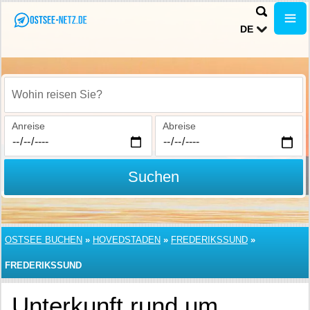
DE
Wohin reisen Sie?
Anreise
Abreise
Suchen
OSTSEE BUCHEN
»
HOVEDSTADEN
»
FREDERIKSSUND
»
FREDERIKSSUND
Unterkunft rund um