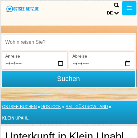
DE
Wohin reisen Sie?
Anreise
Abreise
Suchen
OSTSEE BUCHEN
»
ROSTOCK
»
AMT GÜSTROW-LAND
»
KLEIN UPAHL
Unterkunft in Klein Upahl