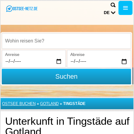
DE
Wohin reisen Sie?
Anreise
Abreise
Suchen
OSTSEE BUCHEN
»
GOTLAND
»
TINGSTÄDE
Unterkunft in Tingstäde auf
Gotland