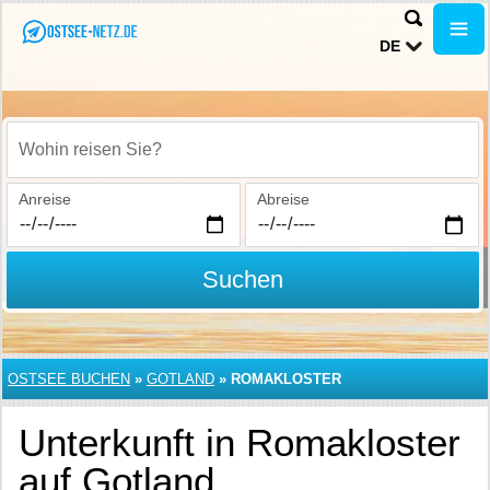
DE
Wohin reisen Sie?
Anreise
Abreise
Suchen
OSTSEE BUCHEN
»
GOTLAND
»
ROMAKLOSTER
Unterkunft in Romakloster
auf Gotland