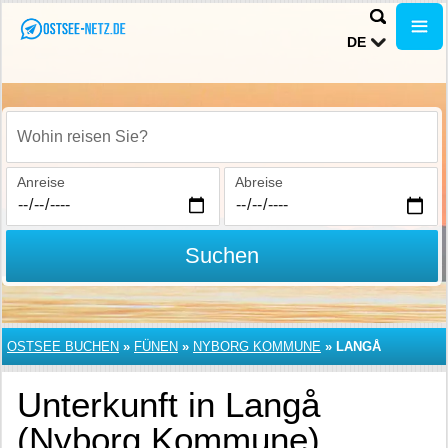
DE
Wohin reisen Sie?
Anreise
Abreise
Suchen
OSTSEE BUCHEN
»
FÜNEN
»
NYBORG KOMMUNE
»
LANGÅ
Unterkunft in Langå
(Nyborg Kommune)