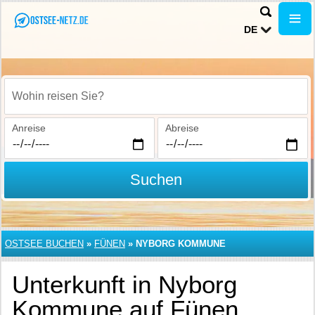
DE
Wohin reisen Sie?
Anreise
Abreise
Suchen
OSTSEE BUCHEN
»
FÜNEN
»
NYBORG KOMMUNE
Unterkunft in Nyborg
Kommune auf Fünen