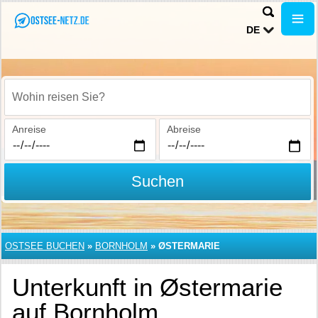
DE
Wohin reisen Sie?
Anreise
Abreise
Suchen
OSTSEE BUCHEN
»
BORNHOLM
»
ØSTERMARIE
Unterkunft in Østermarie
auf Bornholm