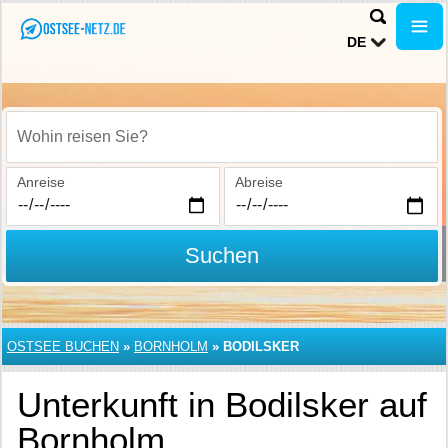
DE
Wohin reisen Sie?
Anreise
Abreise
Suchen
OSTSEE BUCHEN
»
BORNHOLM
»
BODILSKER
Unterkunft in Bodilsker auf
Bornholm