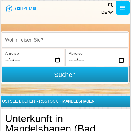
DE
Wohin reisen Sie?
Anreise
Abreise
Suchen
OSTSEE BUCHEN
»
ROSTOCK
»
MANDELSHAGEN
Unterkunft in
Mandelshagen (Bad