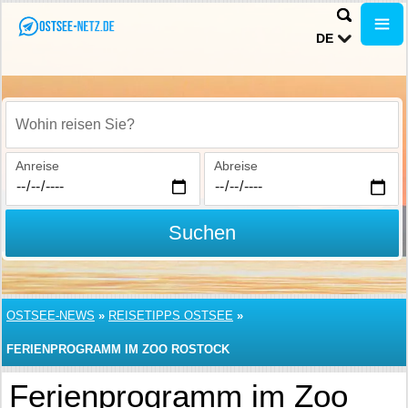
DE
Wohin reisen Sie?
Anreise
Abreise
Suchen
OSTSEE-NEWS
»
REISETIPPS OSTSEE
»
FERIENPROGRAMM IM ZOO ROSTOCK
Ferienprogramm im Zoo