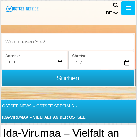
DE
Wohin reisen Sie?
Anreise
Abreise
Suchen
OSTSEE-NEWS
»
OSTSEE-SPECIALS
»
IDA-VIRUMAA – VIELFALT AN DER OSTSEE
Ida-Virumaa – Vielfalt an