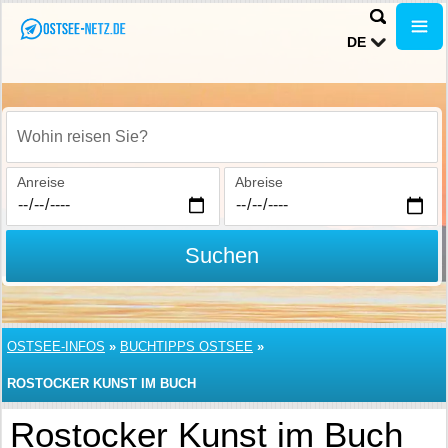
DE
Wohin reisen Sie?
Anreise
Abreise
Suchen
OSTSEE-INFOS
»
BUCHTIPPS OSTSEE
»
ROSTOCKER KUNST IM BUCH
Rostocker Kunst im Buch