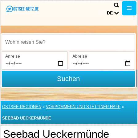
DE
Wohin reisen Sie?
Anreise
Abreise
Suchen
OSTSEE-REGIONEN
»
VORPOMMERN UND STETTINER HAFF
»
SEEBAD UECKERMÜNDE
Seebad Ueckermünde