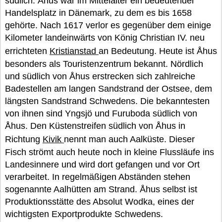
südlich. Åhus war im Mittelalter ein bedeutender
Handelsplatz in Dänemark, zu dem es bis 1658
gehörte. Nach 1617 verlor es gegenüber dem einige
Kilometer landeinwärts von König Christian IV. neu
errichteten
Kristianstad
an Bedeutung. Heute ist Åhus
besonders als Touristenzentrum bekannt. Nördlich
und südlich von Åhus erstrecken sich zahlreiche
Badestellen am langen Sandstrand der Ostsee, dem
längsten Sandstrand Schwedens. Die bekanntesten
von ihnen sind Yngsjö und Furuboda südlich von
Åhus. Den Küstenstreifen südlich von Åhus in
Richtung
Kivik
nennt man auch Aalküste. Dieser
Fisch strömt auch heute noch in kleine Flussläufe ins
Landesinnere und wird dort gefangen und vor Ort
verarbeitet. In regelmäßigen Abständen stehen
sogenannte Aalhütten am Strand. Åhus selbst ist
Produktionsstätte des Absolut Wodka, eines der
wichtigsten Exportprodukte Schwedens.