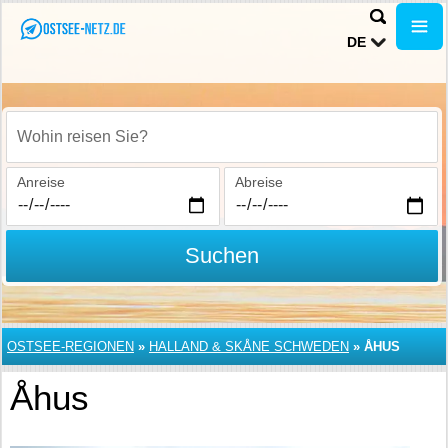
DE
Wohin reisen Sie?
Anreise
Abreise
Suchen
OSTSEE-REGIONEN
»
HALLAND & SKÅNE SCHWEDEN
»
ÅHUS
Åhus