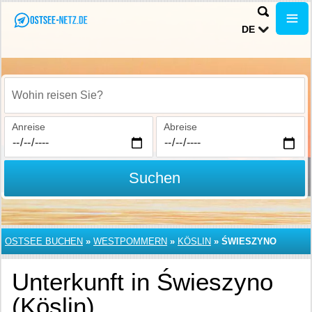
DE
Wohin reisen Sie?
Anreise
Abreise
Suchen
OSTSEE BUCHEN
»
WESTPOMMERN
»
KÖSLIN
»
ŚWIESZYNO
Unterkunft in Świeszyno
(Köslin)