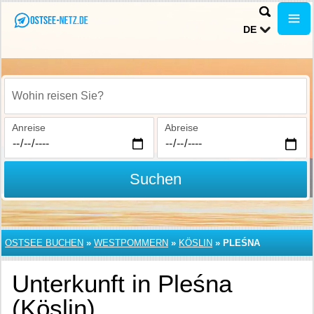
DE
Wohin reisen Sie?
Anreise
Abreise
Suchen
OSTSEE BUCHEN
»
WESTPOMMERN
»
KÖSLIN
»
PLEŚNA
Unterkunft in Pleśna
(Köslin)