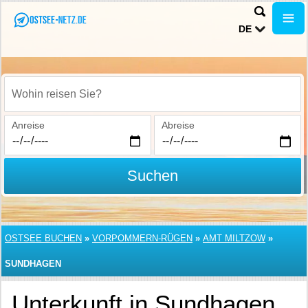
DE
Wohin reisen Sie?
Anreise
Abreise
Suchen
OSTSEE BUCHEN
»
VORPOMMERN-RÜGEN
»
AMT MILTZOW
»
SUNDHAGEN
Unterkunft in Sundhagen