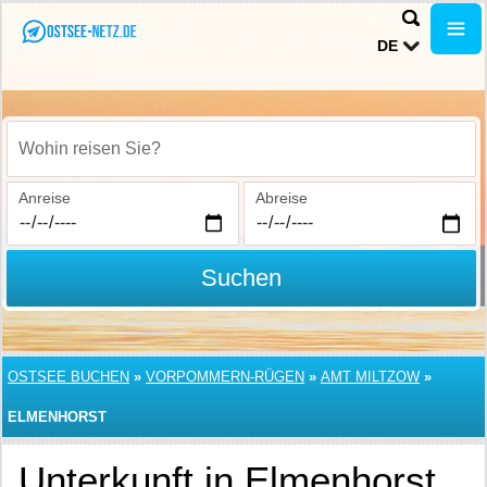
DE
Wohin reisen Sie?
Anreise
Abreise
Suchen
OSTSEE BUCHEN
»
VORPOMMERN-RÜGEN
»
AMT MILTZOW
»
ELMENHORST
Unterkunft in Elmenhorst