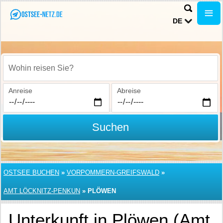
DE
Wohin reisen Sie?
Anreise
Abreise
Suchen
OSTSEE BUCHEN
»
VORPOMMERN-GREIFSWALD
»
AMT LÖCKNITZ-PENKUN
»
PLÖWEN
Unterkunft in Plöwen (Amt