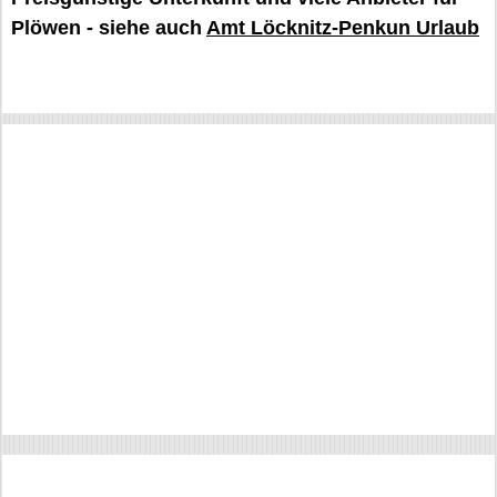
Plöwen - siehe auch
Amt Löcknitz-Penkun Urlaub