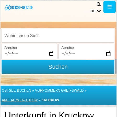
DE
Wohin reisen Sie?
Anreise
Abreise
Suchen
OSTSEE BUCHEN
»
VORPOMMERN-GREIFSWALD
»
AMT JARMEN-TUTOW
»
KRUCKOW
Unterkunft in Kruckow