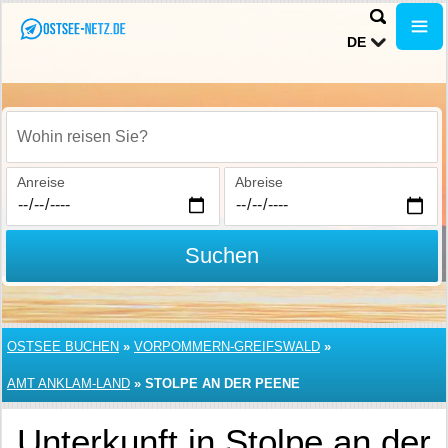
DE
Wohin reisen Sie?
Anreise
Abreise
Suchen
OSTSEE BUCHEN
»
VORPOMMERN-GREIFSWALD
»
AMT ANKLAM-LAND
»
STOLPE AN DER PEENE
Unterkunft in Stolpe an der