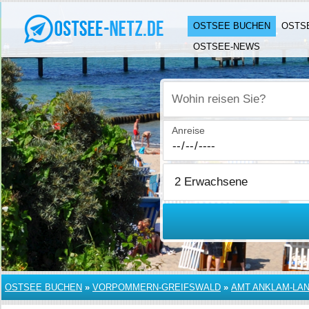
OSTSEE BUCHEN
OSTS
OSTSEE-NEWS
Wohin reisen Sie?
Anreise
OSTSEE BUCHEN
»
VORPOMMERN-GREIFSWALD
»
AMT ANKLAM-LA