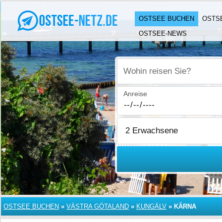
OSTSEE BUCHEN
OSTS
OSTSEE-NEWS
Wohin reisen Sie?
Anreise
OSTSEE BUCHEN
»
VÄSTRA GÖTALAND
»
KUNGÄLV
»
KÄRNA