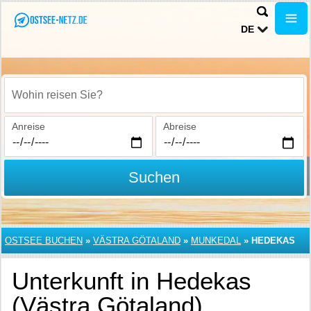
DE
Wohin reisen Sie?
Anreise
Abreise
Suchen
OSTSEE BUCHEN
»
VÄSTRA GÖTALAND
»
MUNKEDAL
»
HEDEKAS
Unterkunft in Hedekas
(Västra Götaland)