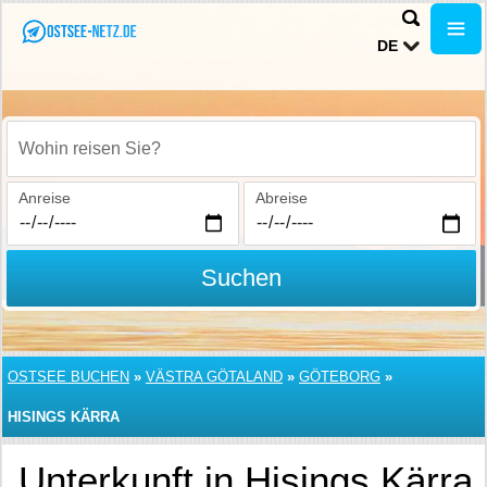
DE
Wohin reisen Sie?
Anreise
Abreise
Suchen
OSTSEE BUCHEN
»
VÄSTRA GÖTALAND
»
GÖTEBORG
»
HISINGS KÄRRA
Unterkunft in Hisings Kärra