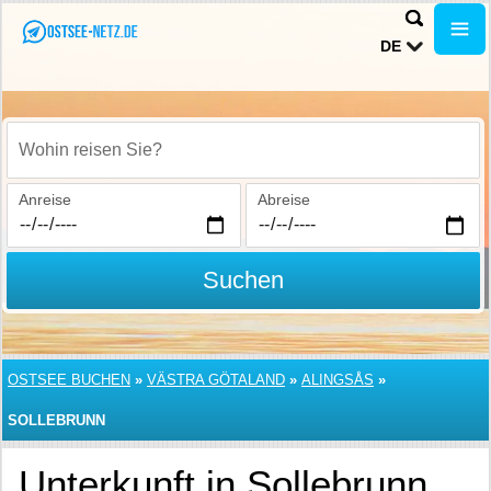
DE
Wohin reisen Sie?
Anreise
Abreise
Suchen
OSTSEE BUCHEN
»
VÄSTRA GÖTALAND
»
ALINGSÅS
»
SOLLEBRUNN
Unterkunft in Sollebrunn