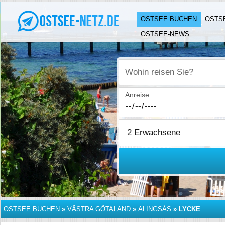
OSTSEE BUCHEN
OSTS
OSTSEE-NEWS
Wohin reisen Sie?
Anreise
OSTSEE BUCHEN
»
VÄSTRA GÖTALAND
»
ALINGSÅS
»
LYCKE