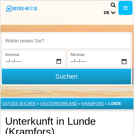
DE
Wohin reisen Sie?
Anreise
Abreise
Suchen
OSTSEE BUCHEN
»
VÄSTERNORRLAND
»
KRAMFORS
»
LUNDE
Unterkunft in Lunde
(Kramfors)