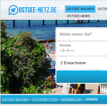
OSTSEE BUCHEN
OSTS
OSTSEE-NEWS
Wohin reisen Sie?
Anreise
OSTSEE BUCHEN
»
VÄSTERBOTTEN
»
NORDMALING
»
JÄRNÄS