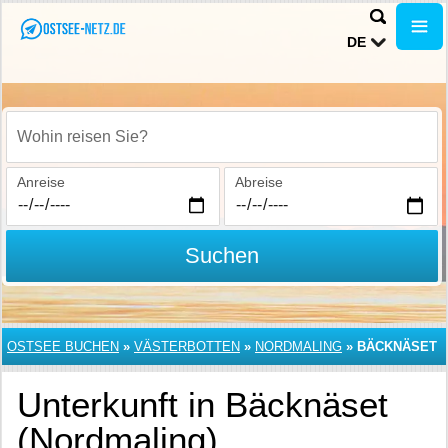
DE
Wohin reisen Sie?
Anreise
Abreise
Suchen
OSTSEE BUCHEN
»
VÄSTERBOTTEN
»
NORDMALING
»
BÄCKNÄSET
Unterkunft in Bäcknäset
(Nordmaling)