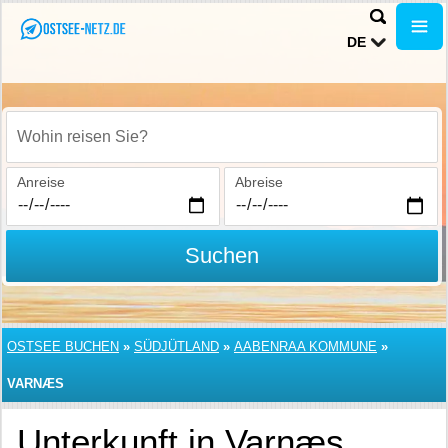
DE
Wohin reisen Sie?
Anreise
Abreise
Suchen
OSTSEE BUCHEN
»
SÜDJÜTLAND
»
AABENRAA KOMMUNE
»
VARNÆS
Unterkunft in Varnæs