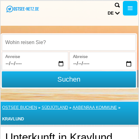
DE
Wohin reisen Sie?
Anreise
Abreise
Suchen
OSTSEE BUCHEN
»
SÜDJÜTLAND
»
AABENRAA KOMMUNE
»
KRAVLUND
Unterkunft in Kravlund