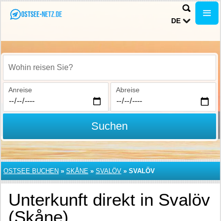
DE
Wohin reisen Sie?
Anreise
Abreise
Suchen
OSTSEE BUCHEN
»
SKÅNE
»
SVALÖV
»
SVALÖV
Unterkunft direkt in Svalöv
(Skåne)