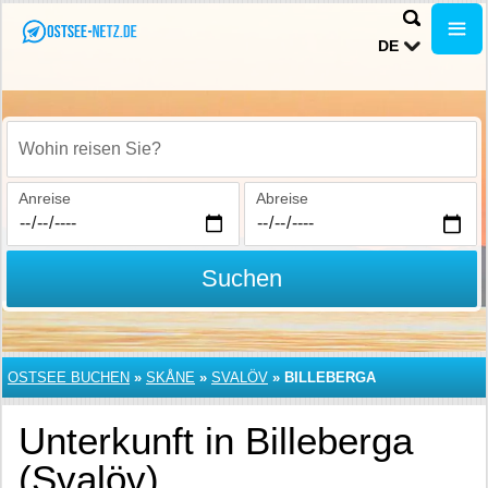
DE
Wohin reisen Sie?
Anreise
Abreise
Suchen
OSTSEE BUCHEN
»
SKÅNE
»
SVALÖV
»
BILLEBERGA
Unterkunft in Billeberga
(Svalöv)