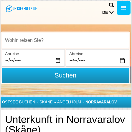
DE
Wohin reisen Sie?
Anreise
Abreise
Suchen
OSTSEE BUCHEN
»
SKÅNE
»
ÄNGELHOLM
»
NORRAVARALOV
Unterkunft in Norravaralov
(Skåne)