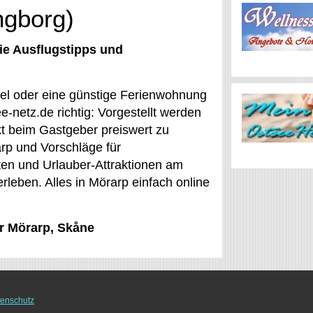
ngborg)
ie Ausflugstipps und
otel oder eine günstige Ferienwohnung
e-netz.de richtig: Vorgestellt werden
kt beim Gastgeber preiswert zu
rp und Vorschläge für
ten und Urlauber-Attraktionen am
leben. Alles in Mörarp einfach online
ür Mörarp, Skåne
enschutz