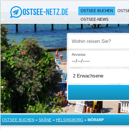
OSTSEE BUCHEN
OSTS
OSTSEE-NEWS
Wohin reisen Sie?
Anreise
OSTSEE BUCHEN
»
SKÅNE
»
HELSINGBORG
»
MÖRARP