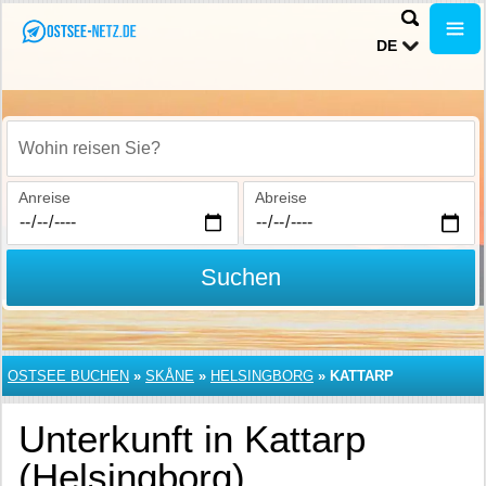
DE
Wohin reisen Sie?
Anreise
Abreise
Suchen
OSTSEE BUCHEN
»
SKÅNE
»
HELSINGBORG
»
KATTARP
Unterkunft in Kattarp
(Helsingborg)