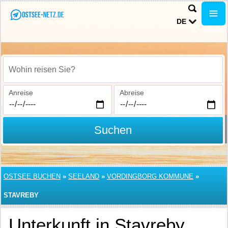
DE
Wohin reisen Sie?
Anreise
Abreise
Suchen
OSTSEE BUCHEN
»
SEELAND
»
VORDINGBORG KOMMUNE
»
STAVREBY
Unterkunft in Stavreby