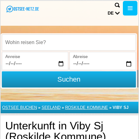
DE
Wohin reisen Sie?
Anreise
Abreise
Suchen
OSTSEE BUCHEN
»
SEELAND
»
ROSKILDE KOMMUNE
»
VIBY SJ
Unterkunft in Viby Sj
(Roskilde Kommune)